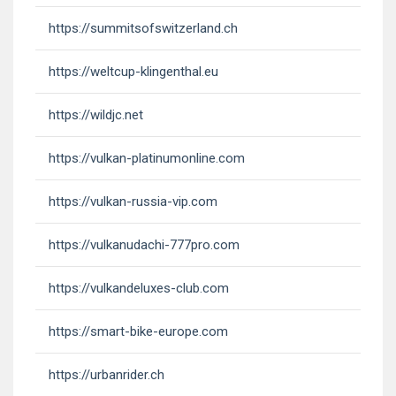
https://summitsofswitzerland.ch
https://weltcup-klingenthal.eu
https://wildjc.net
https://vulkan-platinumonline.com
https://vulkan-russia-vip.com
https://vulkanudachi-777pro.com
https://vulkandeluxes-club.com
https://smart-bike-europe.com
https://urbanrider.ch