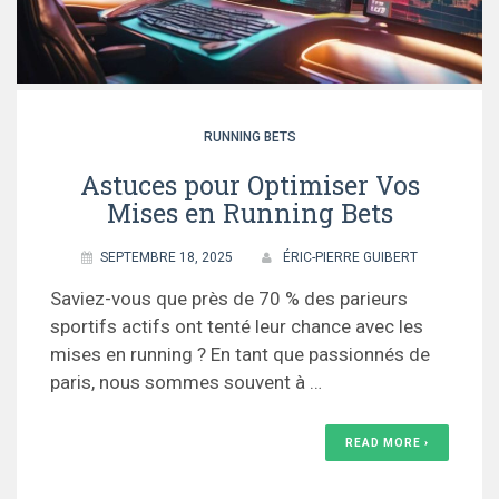
RUNNING BETS
Astuces pour Optimiser Vos
Mises en Running Bets
SEPTEMBRE 18, 2025
ÉRIC-PIERRE GUIBERT
Saviez-vous que près de 70 % des parieurs
sportifs actifs ont tenté leur chance avec les
mises en running ? En tant que passionnés de
paris, nous sommes souvent à …
READ MORE ›