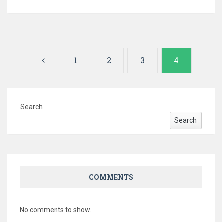
Navigation
1
2
3
4
des
articles
Search
Search
COMMENTS
No comments to show.