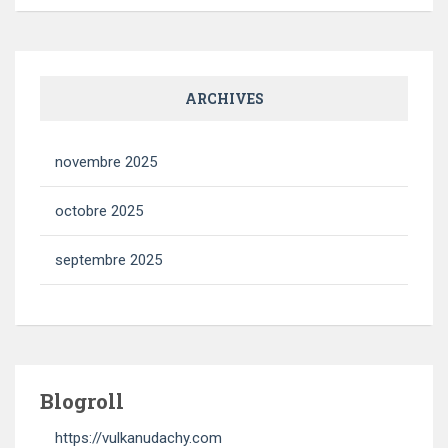
ARCHIVES
novembre 2025
octobre 2025
septembre 2025
Blogroll
https://vulkanudachy.com